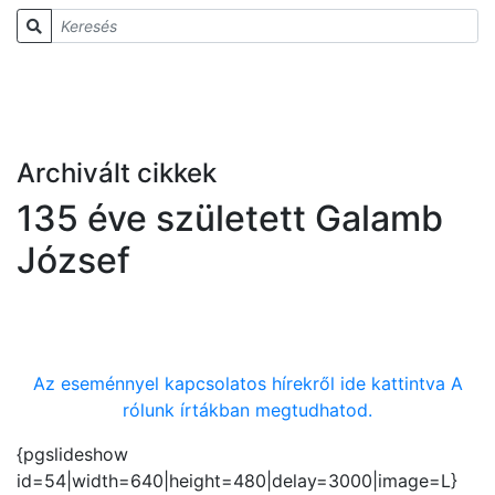
Archivált cikkek
135 éve született Galamb
József
Az eseménnyel kapcsolatos hírekről ide kattintva A
rólunk írtákban megtudhatod.
{pgslideshow
id=54|width=640|height=480|delay=3000|image=L}