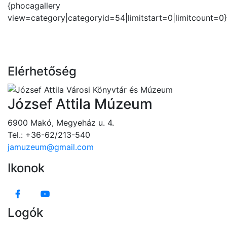
{phocagallery
view=category|categoryid=54|limitstart=0|limitcount=0}
Elérhetőség
József Attila Múzeum
6900 Makó, Megyeház u. 4.
Tel.: +36-62/213-540
jamuzeum@gmail.com
Ikonok
Logók