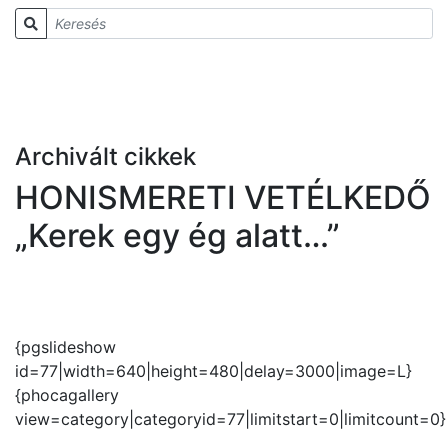
Archivált cikkek
HONISMERETI VETÉLKEDŐ
„Kerek egy ég alatt…”
{pgslideshow
id=77|width=640|height=480|delay=3000|image=L}
{phocagallery
view=category|categoryid=77|limitstart=0|limitcount=0}