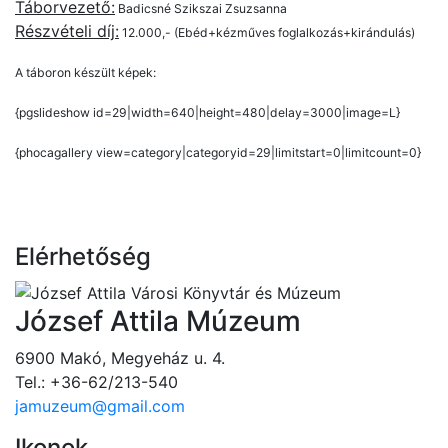
Táborvezető:
Badicsné Szikszai Zsuzsanna
Részvételi díj:
12.000,- (Ebéd+kézműves foglalkozás+kirándulás)
A táboron készült képek:
{pgslideshow id=29|width=640|height=480|delay=3000|image=L}
{phocagallery view=category|categoryid=29|limitstart=0|limitcount=0}
Elérhetőség
József Attila Múzeum
6900 Makó, Megyeház u. 4.
Tel.: +36-62/213-540
jamuzeum@gmail.com
Ikonok