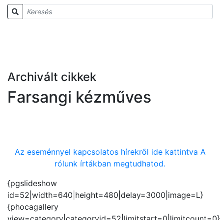
Archivált cikkek
Farsangi kézműves
Az eseménnyel kapcsolatos hírekről ide kattintva A
rólunk írtákban megtudhatod.
{pgslideshow
id=52|width=640|height=480|delay=3000|image=L}
{phocagallery
view=category|categoryid=52|limitstart=0|limitcount=0}