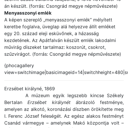
án készült. (forrás: Csongrád megye népművészete)
Menyasszonyi emlék
A képen szereplő „menyasszonyi emlék” mélyített
keretbe foglalva, üveglap alá helyezve állít emléket
egy 20. század eleji esküvőnek, a házasság
kezdetének. Az Apátfalván készült emlék lakodalmi
művirág díszeket tartalmaz: koszorút, csokrot,
szűzvirágot. (forrás: Csongrád megye népművészete)
{phocagallery
view=switchimage|basicimageid=14|switchheight=480|s
Erzsébet királyné, 1869
A múzeum egyik legszebb kincse Székely
Bertalan
Erzsébet királynét
ábrázoló festménye,
amelyen az alkotó, koronázási díszben örökítette meg
I. Ferenc József feleségét. Az egész alakos festményt
Csanád vármegye – amelynek Makó központja volt –