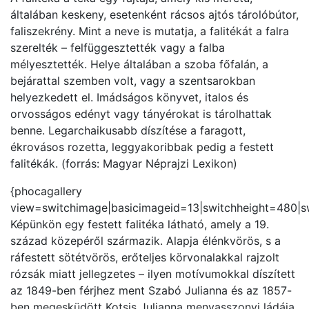
általában keskeny, esetenként rácsos ajtós tárolóbútor,
faliszekrény. Mint a neve is mutatja, a falitékát a falra
szerelték – felfüggesztették vagy a falba
mélyesztették. Helye általában a szoba főfalán, a
bejárattal szemben volt, vagy a szentsarokban
helyezkedett el. Imádságos könyvet, italos és
orvosságos edényt vagy tányérokat is tárolhattak
benne. Legarchaikusabb díszítése a faragott,
ékrovásos rozetta, leggyakoribbak pedig a festett
falitékák. (forrás: Magyar Néprajzi Lexikon)
{phocagallery
view=switchimage|basicimageid=13|switchheight=480|s
Képünkön egy festett falitéka látható, amely a 19.
század közepéről származik. Alapja élénkvörös, s a
ráfestett sötétvörös, erőteljes körvonalakkal rajzolt
rózsák miatt jellegzetes – ilyen motívumokkal díszített
az 1849-ben férjhez ment Szabó Julianna és az 1857-
ben megesküdött Kotsis Julianna menyasszonyi ládája