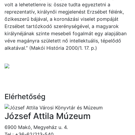
volt a lehetetlenre is: össze tudta egyeztetni a
reprezentatív, királynői megjelenést Erzsébet félénk,
őzikeszerű bájával, a koronázási viselet pompáját
Erzsébet tartózkodó szerénységével, a magyarok
királynéjának szinte mesebeli fogalmát egy alapjában
véve magányra született nő intellektuális, tépelődő
alkatával.” (Makói História 2000/1. 17. p.)
Elérhetőség
József Attila Múzeum
6900 Makó, Megyeház u. 4.
Tel.: +36-62/213-540