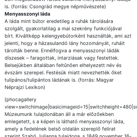
is. (forrás: Csongrád megye népművészete)
Menyasszonyi láda
A láda mint bútor eredetileg a ruhák tárolására
szolgált, gyakorlatilag a mai szekrény funkciójával
bírt. Kiváltképp kelengyebútorként használták, ami azt
jelenti, hogy a házasulandó lány hozományát, ruháit
tárolták benne. Ennélfogva a menyasszonyi ládák
díszesek – faragottak, intarziásak vagy festettek.
Belsejükben általában feltűnően elhelyezett név és
évszám szerepel. Festésük miatt nevezhették őket
tulipános/tulipántos ládának is. (forrás: Magyar
Néprajzi Lexikon)
{phocagallery
view=switchimage|basicimageid=15|switchheight=480|s
Múzeumunk tulajdonában áll a már előzőekben
emlegetett, s a képen is látható menyasszonyi láda,
amely a fedelének belső oldalán szereplő felirat
szerint Szabó Julianna tulajdona, s 1849 november 16-