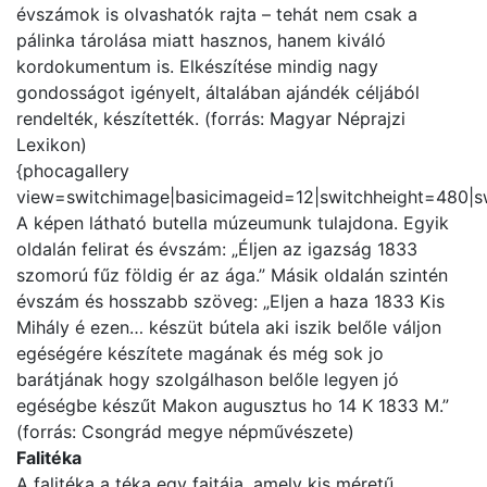
évszámok is olvashatók rajta – tehát nem csak a
pálinka tárolása miatt hasznos, hanem kiváló
kordokumentum is. Elkészítése mindig nagy
gondosságot igényelt, általában ajándék céljából
rendelték, készítették. (forrás: Magyar Néprajzi
Lexikon)
{phocagallery
view=switchimage|basicimageid=12|switchheight=480|s
A képen látható butella múzeumunk tulajdona. Egyik
oldalán felirat és évszám: „Éljen az igazság 1833
szomorú fűz földig ér az ága.” Másik oldalán szintén
évszám és hosszabb szöveg: „Eljen a haza 1833 Kis
Mihály é ezen… készüt bútela aki iszik belőle váljon
egéségére készítete magának és még sok jo
barátjának hogy szolgálhason belőle legyen jó
egéségbe készűt Makon augusztus ho 14 K 1833 M.”
(forrás: Csongrád megye népművészete)
Falitéka
A falitéka a téka egy fajtája, amely kis méretű,