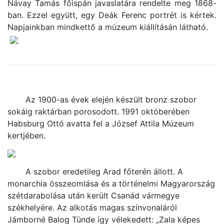
Návay Tamás főispán javaslatára rendelte meg 1868-
ban. Ezzel együtt, egy Deák Ferenc portrét is kértek.
Napjainkban mindkettő a múzeum kiállításán látható.
Az 1900-as évek elején készült bronz szobor
sokáig raktárban porosodott. 1991 októberében
Habsburg Ottó avatta fel a József Attila Múzeum
kertjében.
A szobor eredetileg Arad főterén állott. A
monarchia összeomlása és a történelmi Magyarország
szétdarabolása után került Csanád vármegye
székhelyére. Az alkotás magas színvonaláról
Jámborné Balog Tünde így vélekedett: „Zala képes