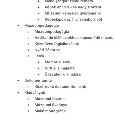
Makó-jángori zsidó temető
Képek az 1970-es nagy árvízről
Múzeumi képeslap gyűjtemény
Képeslapok az 1. világháborúból
Múzeumpedagógia
Múzeumpedagógia
Az állandó kiállításokhoz kapcsolódó múze
Kézműves foglalkozások
Nyári Táborok
Játék
Memória játék
Virtuális májusfa
Ükszüleink ruhatára
Dokumentumtár
Közérdekű dokumentumaink
Kiadványok
Múzeumi füzetek
Múzeumi évkönyv
Makó monográfia