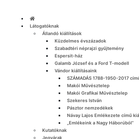
Látogatóknak
Állandó kiállítások
Küzdelmes évszázadok
Szabadtéri néprajzi gyűjtemény
Espersit-ház
Galamb József és a Ford T-modell
Vándor kiállításaink
SZÁMADÁS 1788-1950-2017 című 
Makói Művésztelep
Makói Grafikai Művésztelep
Szekeres István
Pásztor nemzedékek
Návay Lajos Emlékezete című kiál
„Emlékeink a Nagy Háborúból”
Kutatóknak
Jegyárak