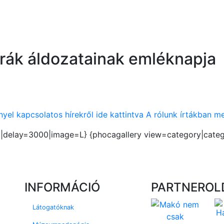
rák áldozatainak emléknapja
yel kapcsolatos hírekről ide kattintva A rólunk írtákban m
delay=3000|image=L} {phocagallery view=category|catego
INFORMÁCIÓ
PARTNEROL
Látogatóknak