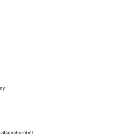
ény
. világháborúból