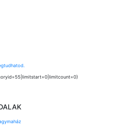
egtudhatod.
ryid=55|limitstart=0|limitcount=0}
DALAK