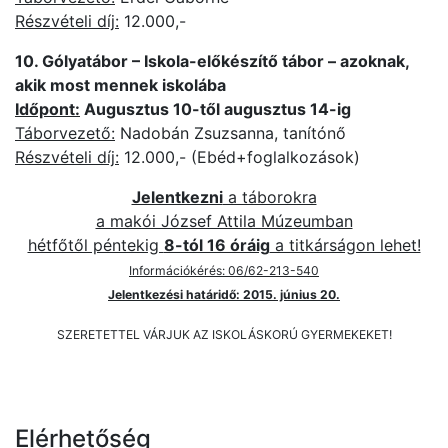
Részvételi díj:
12.000,-
10. Gólyatábor – Iskola-előkészítő tábor – azoknak,
akik most mennek iskolába
Időpont:
Augusztus 10-től augusztus 14-ig
Táborvezető:
Nadobán Zsuzsanna, tanítónő
Részvételi díj:
12.000,- (Ebéd+foglalkozások)
Jelentkezni
a táborokra
a makói József Attila Múzeumban
hétfőtől péntekig
8-tól 16 óráig
a titkárságon lehet!
Információkérés: 06/62-213-540
Jelentkezési határidő: 2015. június 20.
SZERETETTEL VÁRJUK AZ ISKOLÁSKORÚ GYERMEKEKET!
Elérhetőség