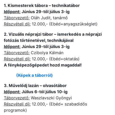
1. Kismesterek tábora – technikatábor
Időpont:
Június 29-től július 3-ig
Táborvezető:
Oláh Judit, tanárnő
Részvételi díj:
12.000,- (Ebéd+anyagszükséglet)
2. Vizuális néprajzi tábor – ismerkedés a néprajzi
fotózás történetével, technikájával
Időpont:
Június 29-től július 3-ig
Táborvezető:
Czibolya Kálmán
Részvételi díj:
12.000,- (Ebéd+oktatás)
A fényképezőgépedet hozd magaddal!
(Képek a táborról)
3. Művelődj lazán – olvasótábor
Időpont:
Július 6-tól július 10-ig
Táborvezető:
Waszlavszki Gyöngyi
Részvételi díj:
12.000,- (Ebéd+ szabadidős
programok)