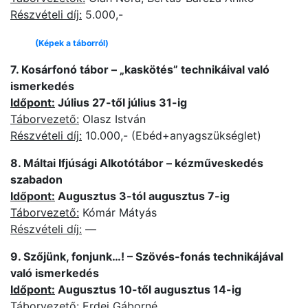
Részvételi díj:
5.000,-
(Képek a táborról)
7. Kosárfonó tábor – „kaskötés” technikáival való
ismerkedés
Időpont:
Július 27-től július 31-ig
Táborvezető:
Olasz István
Részvételi díj:
10.000,- (Ebéd+anyagszükséglet)
8. Máltai Ifjúsági Alkotótábor – kézműveskedés
szabadon
Időpont:
Augusztus 3-tól augusztus 7-ig
Táborvezető:
Kómár Mátyás
Részvételi díj:
—
9. Szőjünk, fonjunk…! – Szövés-fonás technikájával
való ismerkedés
Időpont:
Augusztus 10-től augusztus 14-ig
Táborvezető:
Erdei Gáborné